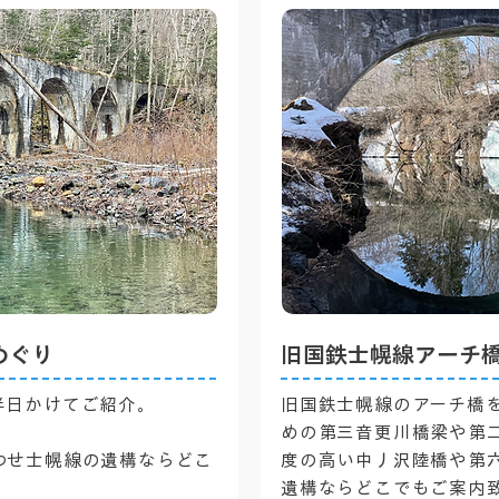
めぐり
旧国鉄士幌線アーチ
半日かけてご紹介。
旧国鉄士幌線のアーチ橋
めの第三音更川橋梁や第
わせ士幌線の遺構ならどこ
度の高い中丿沢陸橋や第
遺構ならどこでもご案内