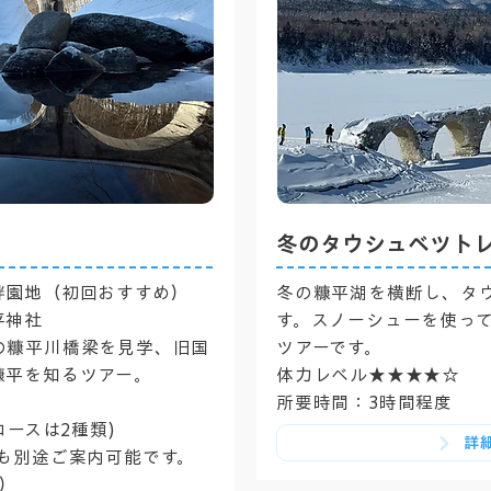
冬のタウシュベツト
畔園地（初回おすすめ）
冬の糠平湖を横断し、タ
平神社
す。スノーシューを使っ
の糠平川橋梁を見学、旧国
ツアーです。
糠平を知るツアー。
体力レベル★★★★☆
所要時間：3時間程度
コースは2種類)
詳
も別途ご案内可能です。
）