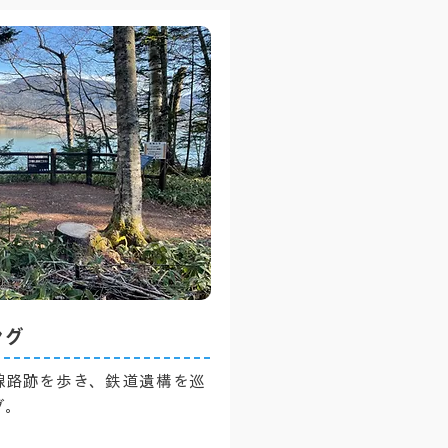
ング
線路跡を歩き、鉄道遺構を巡
グ。