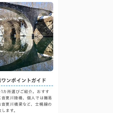
橋ワンポイントガイド
を1カ所選びご紹介。おすす
二音更川陸橋、個人では難易
六音更川橋梁など、士幌線の
致します。