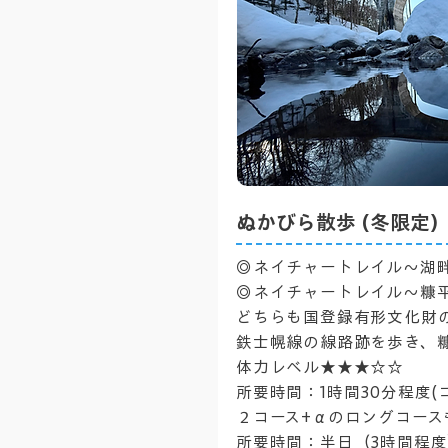
ぬかびら散歩 (冬限定)
◎ネイチャートレイル〜湖
◎ネイチャートレイル〜糠
どちらも国登録有形文化財
鉄士幌線の線路跡を歩き、
体力レベル★★★☆☆
所要時間：1時間30分程度(
２コース+αのロングコース
所要時間：半日（3時間程度