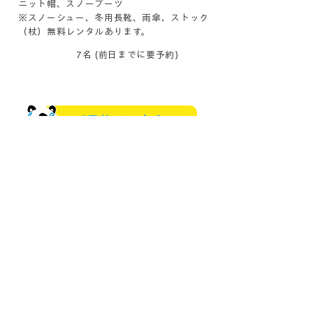
ニット帽、スノーブーツ
※スノーシュー、冬用長靴、雨傘、ストック
（杖）無料レンタルあります。
定員
7名 (前日までに要予約)
ご予約はこちら
※当日希望の際はツアー等により不在の場合
がございます、ご了承ください。
東大雪の自然と廃線跡ツアー
ぬかびライフ