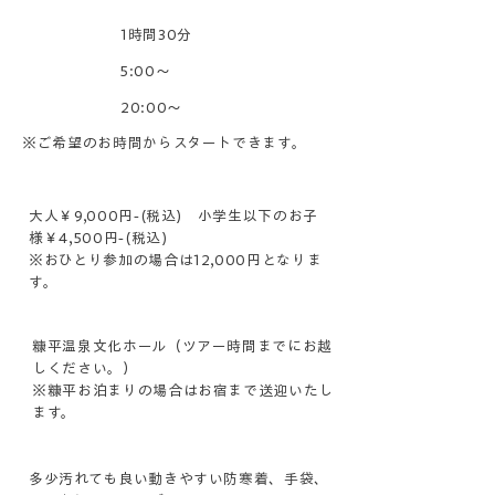
時間
1時間30分
始発
5:00〜
最終
20:00〜
※ご希望のお時間からスタートできます。​
参加費
大人￥9,000円-(税込) 小学生以下のお子
様￥4,500円-(税込)
※おひとり参加の場合は12,000円となりま
す。
集合場所
糠平温泉文化ホール（ツアー時間までにお越
しください。）​
※糠平お泊まりの場合はお宿まで送迎いたし
ます。
服装
多少汚れても良い動きやすい防寒着、手袋、