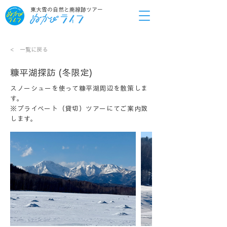
東大雪の自然と廃線跡ツアー
< 一覧に戻る
糠平湖探訪 (冬限定)
スノーシューを使って糠平湖周辺を散策しま
す。
※プライベート（貸切）ツアーにてご案内致
します。