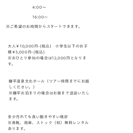
始発
4:00〜
最終
16:00〜
※ご希望のお時間からスタートできます。​
参加費
大人￥10,000円-(税込) 小学生以下のお子
様￥5,000円-(税込)
※おひとり参加の場合は12,000円となりま
す。
集合場所
糠平温泉文化ホール（ツアー時間までにお越
しください。）
​※糠平お泊まりの場合はお宿まで送迎いたし
ます。
服装
多少汚れても良い動きやすい格好
※長靴、雨傘、ストック（杖）無料レンタル
あります。