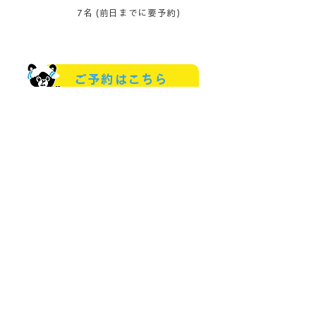
定員
7名 (前日までに要予約)
ご予約はこちら
※当日希望の際はツアー等により不在の場合
がございます、ご了承ください。
東大雪の自然と廃線跡ツアー
ぬかびライフ