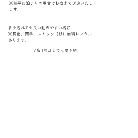
※糠平お泊まりの場合はお宿まで送迎いたし
ます。
服装
多少汚れても良い動きやすい格好
※長靴、雨傘、ストック（杖）無料レンタル
あります。
定員
7名 (前日までに要予約)
ご予約はこちら
※当日希望の際はツアー等により不在の場合
がございます、ご了承ください。