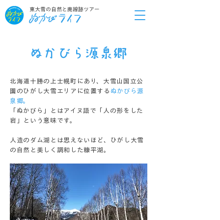
東大雪の自然と廃線跡ツアー
ぬかびら源泉郷
北海道十勝の上士幌町にあり、大雪山国立公
園のひがし大雪エリアに位置する
ぬかびら源
泉郷。
「ぬかびら」とはアイヌ語で「人の形をした
岩」という意味です。
人造のダム湖とは思えないほど、ひがし大雪
の自然と美しく調和した糠平湖。