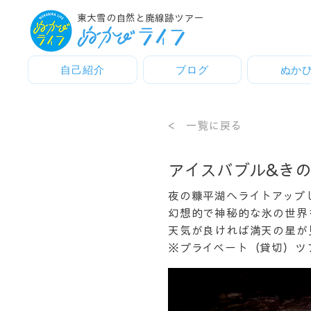
東大雪の自然と廃線跡ツアー
自己紹介
ブログ
ぬか
< 一覧に戻る
アイスバブル&き
​​夜の糠平湖へライトアッ
​幻想的で神秘的な氷の世
​天気が良ければ満天の星
※プライベート（貸切）ツ