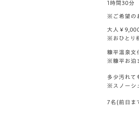
時間
1時間30分
※ご希望の
参加費
大人￥9,0
※おひとり様
集合場所
糠平温泉文
※糠平お泊
服装
多少汚れて
※スノーシ
定員
7名(前日ま