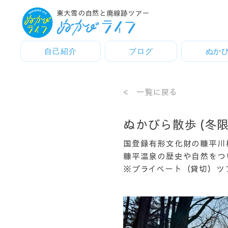
東大雪の自然と廃線跡ツアー
自己紹介
ブログ
ぬか
< 一覧に戻る
ぬかびら散歩 (冬限
国登録有形文化財の糠平川
糠平温泉の歴史や自然をつ
※プライベート（貸切）ツ