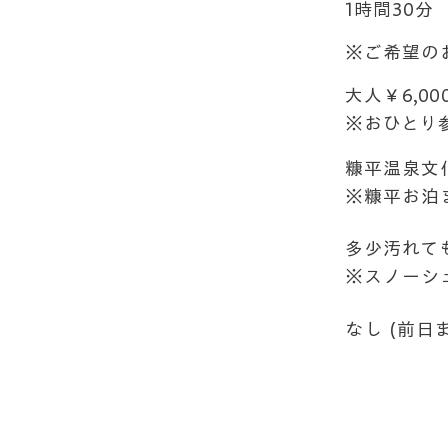
時間
1時間30分
※ご希望の
参加費
大人￥6,00
※おひとり参
集合場所
糠平温泉文
​※糠平お
服装
多少汚れて
※スノーシ
定員
なし (前日