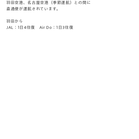
羽田空港、名古屋空港（季節運航）との間に
直通便が運航されています。
羽田から
JAL：1日4往復 Air Do：1日3往復
名古屋から
JAL：1日1往復(夏期運行）
各飛行機の詳しい時刻や運賃などは下記ホー
ムページでご確認下さい。
日本航空（JAL）
AIR DO
空港と帯広駅の間には連絡バス（片道1,000
円、所要時間・40分）が運行されています。
詳しい時刻や運賃などは下記ホームページで
ご確認下さい。
空港連絡バス
1.帯広空港より