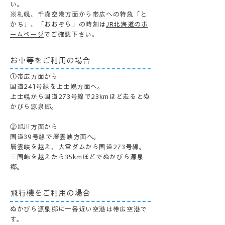
い。
※札幌、千歳空港方面から帯広への特急「と
かち」、「おおぞら」の時刻は
JR北海道のホ
ームページ
でご確認下さい。
お車等をご利用の場合
①帯広方面から
国道241号線を上士幌方面へ。
上士幌から国道273号線で23kmほど走るとぬ
かびら源泉郷。
②旭川方面から
国道39号線で層雲峡方面へ。
層雲峡を越え、大雪ダムから国道273号線。
三国峠を越えたら35kmほどでぬかびら源泉
郷。
飛行機をご利用の場合
ぬかびら源泉郷に一番近い空港は帯広空港で
す。