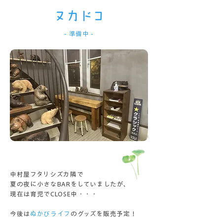
ヌカドコ
- 準備中 -
中村屋フタリシズカ隣で
夏の夜に小さなBARをしていましたが、
現在は育児でCLOSE中・・・
​今後は
ぬかびライフ
のグッズを販売予定！