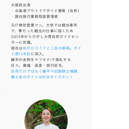
大阪府出身
・北海道アウトドアガイド資格（自然）
・国内旅行業務取扱管理者
元IT商社営業マン。大学では観光専攻
で、夢だった観光の仕事に就くため
2013年からひがし大雪自然ガイドセン
ターに所属。
現在は
ぬかびライフと二足の草鞋
。
ガイ
ド歴13年目
に突入。
糠平の史料をヤフオク!で落札する
日々。廃墟・温泉・旅行好き。
自然だけではなく糠平や旧国鉄士幌線、
郷土史のガイドはお任せください！