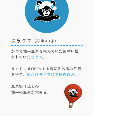
温泉グマ
（推定40才）
かつて糠平温泉を飛んでいた気球に描
かれていた
ヒグマ
。
ヌカドコをOPENする時に各お宿の許可
を得て、
ぬかびライフにて現役復帰
。
源泉掛け流しの
糠平の温泉が大好き。