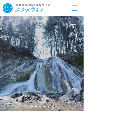
東大雪の自然と廃線跡ツアー
天狗
の
滝