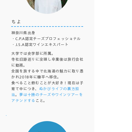
ちよ
神奈川県出身
・C.P.A認定チーズプロフェッショナル
・J.S.A認定ワインエキスパート
大学では史学部に所属。
寺社旧跡巡りに没頭し卒業後は旅行会社
に勤務。
全国を旅する中で北海道の魅力に取り憑
かれ2018年に糠平へ移住。
食べること飲むことが大好き！現在は子
育て中につき、
ぬかびライフの裏方担
当
。
夢は十勝のチーズやワインツアーを
アテンドする
こと。